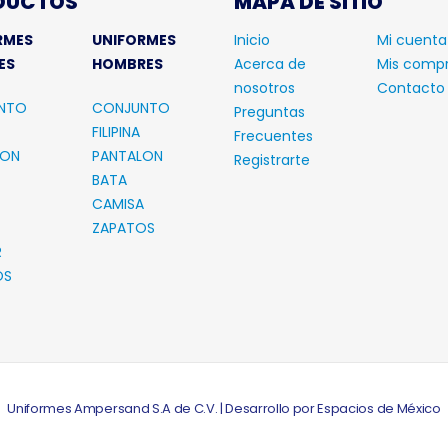
ES
HOMBRES
Acerca de
Mis comp
nosotros
Contacto
NTO
CONJUNTO
Preguntas
FILIPINA
Frecuentes
LON
PANTALON
Registrarte
BATA
CAMISA
ZAPATOS
R
OS
Uniformes Ampersand S.A de C.V. | Desarrollo por Espacios de México