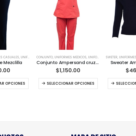
ES MEDICOS
,
UNIFORMES MUJERES
SWETER
,
UNIFORMES DOMESTICOS
,
UNIFORMES MUJERES
CONJUNTO
,
UNIFOR
Conjunto Ampersand cruzado strech liso
Sweater Ampersand liso
50.00
$
460.00
$
1,
Este producto tiene múltiples variantes. Las opciones se pueden elegir en la página de producto
Este producto tiene múltiples variantes. Las opciones se pueden elegir en la página de producto
AR OPCIONES
SELECCIONAR OPCIONES
SELECCIO
DUCTOS
MAPA DE SITIO
RMES
UNIFORMES
Inicio
Mi cuenta