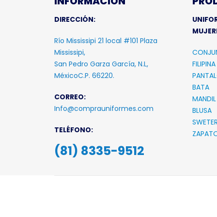
MUJER
Río Mississipi 21 local #101 Plaza
Mississipi,
CONJU
San Pedro Garza García, N.L,
FILIPINA
MéxicoC.P. 66220.
PANTA
BATA
CORREO:
MANDIL
Info@comprauniformes.com
BLUSA
SWETE
TELÉFONO:
ZAPAT
(81) 8335-9512