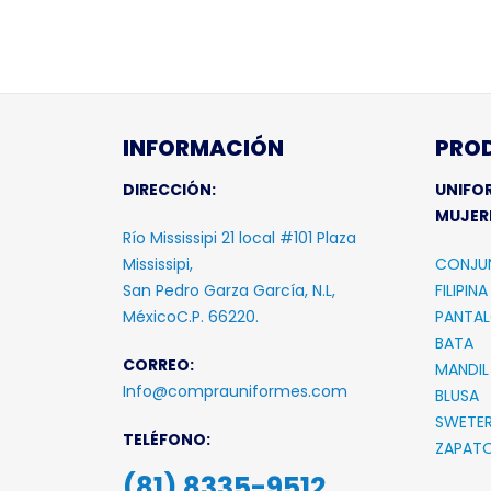
SELECCION
INFORMACIÓN
PRO
DIRECCIÓN:
UNIFO
MUJER
Río Mississipi 21 local #101 Plaza
Mississipi,
CONJU
San Pedro Garza García, N.L,
FILIPINA
MéxicoC.P. 66220.
PANTA
BATA
CORREO:
MANDIL
Info@comprauniformes.com
BLUSA
SWETE
TELÉFONO:
ZAPAT
(81) 8335-9512