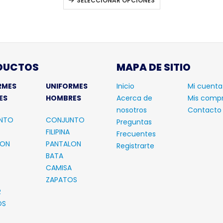
AR OPCIONES
DUCTOS
MAPA DE SITIO
RMES
UNIFORMES
Inicio
Mi cuenta
ES
HOMBRES
Acerca de
Mis comp
nosotros
Contacto
NTO
CONJUNTO
Preguntas
FILIPINA
Frecuentes
LON
PANTALON
Registrarte
BATA
CAMISA
ZAPATOS
R
OS