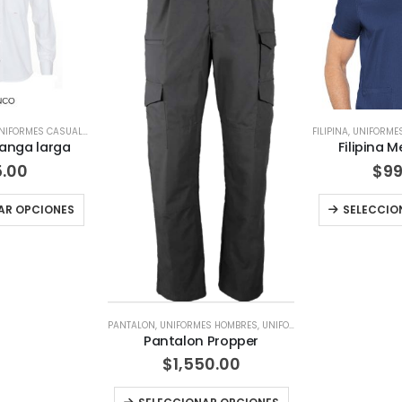
FILIPINA
,
UNIFORMES HOMBRES
,
UNIFORMES MEDICOS
CAMISA EJECUTIVA
,
Filipina Med Couture
Camisas m
$
990.00
$
6
Este producto tiene múltiples variantes. Las opciones se pueden elegir en la página de producto
SELECCIONAR OPCIONES
SELECCIO
ES HOMBRES
,
UNIFORMES INDUSTRIALES
 Propper
50.00
Este producto tiene múltiples variantes. Las opciones se pueden elegir en la página de producto